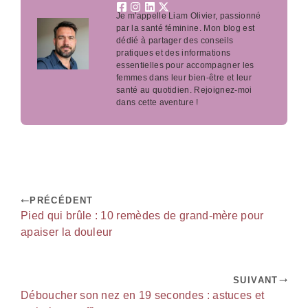
Je m'appelle Liam Olivier, passionné
par la santé féminine. Mon blog est
dédié à partager des conseils
pratiques et des informations
essentielles pour accompagner les
femmes dans leur bien-être et leur
santé au quotidien. Rejoignez-moi
dans cette aventure !
PRÉCÉDENT
Pied qui brûle : 10 remèdes de grand-mère pour
apaiser la douleur
SUIVANT
Déboucher son nez en 19 secondes : astuces et